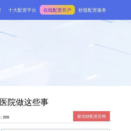
资
十大配资平台
在线配资开户
炒股配资服务
层医院做这些事
聚优财配资官网
：209