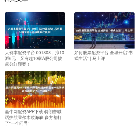
大资本配资平台 001308，拟10
如何股票配资平台 全城开启“书
派6元！又有超10家A股公司披
式生活” | 马上评
露分红预案！
赢牛网配资APP下载 特朗普喊
话护航霍尔木兹海峡 多方都打
了“一个问号”