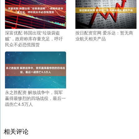
深富优配 韩国出现“垃圾袋盗
按日配资官网 爱乐达：暂无商
贼”，政府称库存量充足，呼吁
业航天相关产品
民众不必恐慌囤货
永之胜配资 解放战争中，我军
赢得最惨烈的四场战役，最后一
战伤亡4.5万人
相关评论