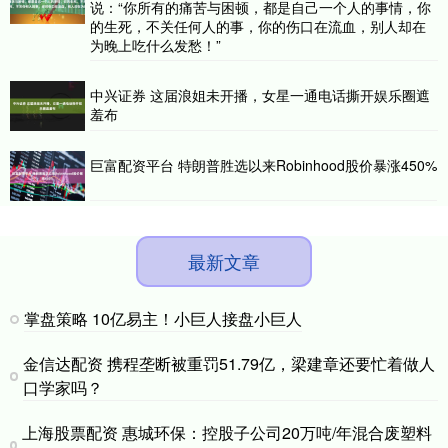
说：“你所有的痛苦与困顿，都是自己一个人的事情，你
的生死，不关任何人的事，你的伤口在流血，别人却在
为晚上吃什么发愁！”
中兴证券 这届浪姐未开播，女星一通电话撕开娱乐圈遮
羞布
巨富配资平台 特朗普胜选以来Robinhood股价暴涨450%
最新文章
掌盘策略 10亿易主！小巨人接盘小巨人
金信达配资 携程垄断被重罚51.79亿，梁建章还要忙着做人
口学家吗？
上海股票配资 惠城环保：控股子公司20万吨/年混合废塑料