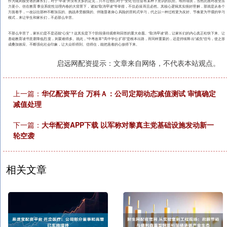
作为规则接受者的家长们，对于“早读”并没有太多的定见，只不过他们对于“变化”往往会有某种下意识的抗拒。维持现状，当然比面对改变压
力更小。但在教育事业系统性治理内卷的大背景下，诸如“取消早读”等举措，不仅必须而且必然。其核心逻辑其实很好理解，那就是从各个
方面着手，一改以往那种不断加压的、挑战承受极限的、伴随显著身心风险的苦耗式学习，代之以一种过程更为友好、节奏更为平缓的学习
模式，来让学生和家长们，不必那么辛苦。
不那么辛苦了，家长们是不是还能“心安”？这其实是下个阶段亟待观察和回答的重大命题。“取消早读”易，让家长们的内心真正松快下来、让
基础教育读书竞赛降低烈度，则要难得多。就此，“中考改革”“高中学位扩容”是根本出路，而同样重要的，还是持续释出“减负”信号，使之形
成叠加效应、不断强化社会印象，让大众听得到、信得住，能把悬着的心放得下来。
启远网配资提示：文章来自网络，不代表本站观点。
上一篇：
华亿配资平台 万科Ａ：公司定期动态减值测试 审慎确定
减值处理
下一篇：
大华配资APP下载 以军称对黎真主党基础设施发动新一
轮空袭
相关文章