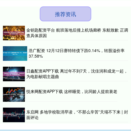
推荐资讯
金钥匙配资平台 航班落地后撞上机场廊桥 东航致歉 正调
查具体原因
浩广配资 12月12日赛特转债下跌0.14%，转股溢价率
37.58%
日鑫配资APP下载 离过年不到7天，沈佳润和成龙一起，
为电影献唱主题曲
悦来网配资APP下载 这样睡觉，比同龄人提前衰老
东启网 多地学校取消早读，“不那么辛苦”天塌不下来 | 封
面评论