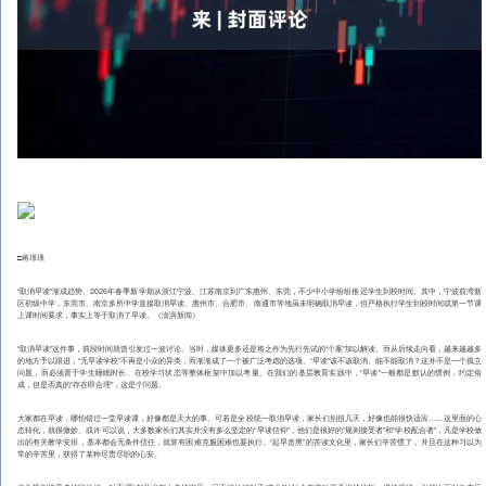
□蒋璟璟
“取消早读”渐成趋势。2026年春季新学期从浙江宁波、江苏南京到广东惠州、东莞，不少中小学纷纷推迟学生到校时间。其中，宁波前湾新
区初级中学，东莞市、南京多所中学直接取消早读。惠州市、合肥市、南通市等地虽未明确取消早读，但严格执行学生到校时间或第一节课
上课时间要求，事实上等于取消了早读。（澎湃新闻）
“取消早读”这件事，前段时间就曾引发过一波讨论。当时，媒体更多还是将之作为先行先试的“个案”加以解读。而从后续走向看，越来越越多
的地方予以跟进，“无早读学校”不再是小众的异类，而渐渐成了一个被广泛考虑的选项。“早读”该不该取消、能不能取消？这并不是一个孤立
问题，而必须置于学生睡眠时长、在校学习状态等整体框架中加以考量。在我们的基层教育实践中，“早读”一般都是默认的惯例，约定俗
成，但是否真的“存在即合理”，这是个问题。
大家都在早读，哪怕错过一堂早读课，好像都是天大的事。可若是全校统一取消早读，家长们别扭几天，好像也能很快适应……这里面的心
态转化，就很微妙。或许可以说，大多数家长们其实并没有多么坚定的“早读信仰”，他们是很好的“规则接受者”和“学校配合者”，凡是学校做
出的有关教学安排，基本都会无条件信任，就算有困难克服困难也要执行。“起早贪黑”的苦读文化里，家长们辛苦惯了，并且在这种习以为
常的辛苦里，获得了某种尽责尽职的心安。