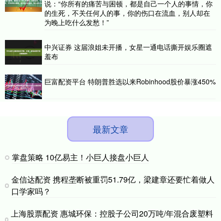
说：“你所有的痛苦与困顿，都是自己一个人的事情，你
的生死，不关任何人的事，你的伤口在流血，别人却在
为晚上吃什么发愁！”
中兴证券 这届浪姐未开播，女星一通电话撕开娱乐圈遮
羞布
巨富配资平台 特朗普胜选以来Robinhood股价暴涨450%
最新文章
掌盘策略 10亿易主！小巨人接盘小巨人
金信达配资 携程垄断被重罚51.79亿，梁建章还要忙着做人
口学家吗？
上海股票配资 惠城环保：控股子公司20万吨/年混合废塑料