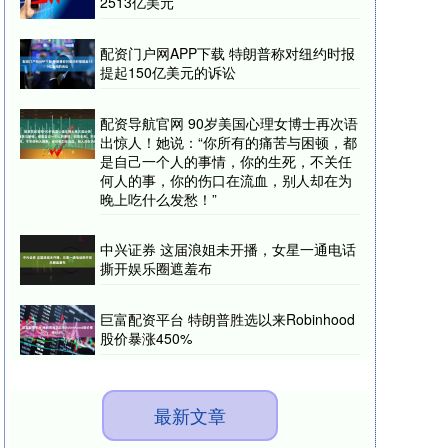
2513亿美元
配资门户网APP下载 特朗普称对纽约时报
提起150亿美元的诉讼
配资导航官网 90岁美国心理女博士再次语
出惊人！她说：“你所有的痛苦与困顿，都
是自己一个人的事情，你的生死，不关任
何人的事，你的伤口在流血，别人却在为
晚上吃什么发愁！”
中兴证券 这届浪姐未开播，女星一通电话
撕开娱乐圈遮羞布
巨富配资平台 特朗普胜选以来Robinhood
股价暴涨450%
最新文章