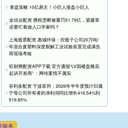
掌盘策略 10亿易主！小巨人接盘小巨人
金信达配资 携程垄断被重罚51.79亿，梁建章
还要忙着做人口学家吗？
上海股票配资 惠城环保：控股子公司20万吨/
年混合废塑料深度裂解工业试验装置完成满负
荷现场考核
旺财网配资APP下载 官方通报“LV因楼盘雕花
起诉开发商” ：网传案情不属实
谷利多配资 宁波富邦：2026年半年度预计归属
于母公司所有者的净利润同比增长416.54%到
519.85%
资服务