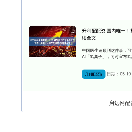
升利配配资 国内唯一！获
读全文
中国医生追顶刊这件事，可能
AI「氢离子」，同时宣布氢离子与
日期：05-19
升利配配资
启远网配