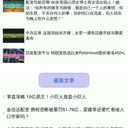
配资导航官网 90岁美国心理女博士再次语出惊人！她
说：“你所有的痛苦与困顿，都是自己一个人的事情，你
的生死，不关任何人的事，你的伤口在流血，别人却在
为晚上吃什么发愁！”
中兴证券 这届浪姐未开播，女星一通电话撕开娱乐圈遮
羞布
巨富配资平台 特朗普胜选以来Robinhood股价暴涨450%
最新文章
掌盘策略 10亿易主！小巨人接盘小巨人
金信达配资 携程垄断被重罚51.79亿，梁建章还要忙着做人
口学家吗？