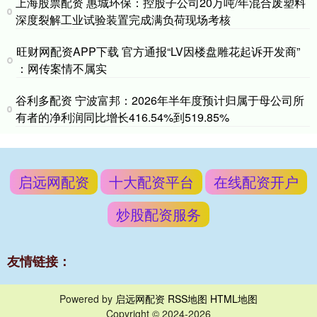
上海股票配资 惠城环保：控股子公司20万吨/年混合废塑料
深度裂解工业试验装置完成满负荷现场考核
旺财网配资APP下载 官方通报“LV因楼盘雕花起诉开发商”
：网传案情不属实
谷利多配资 宁波富邦：2026年半年度预计归属于母公司所
有者的净利润同比增长416.54%到519.85%
启远网配资
十大配资平台
在线配资开户
炒股配资服务
友情链接：
Powered by
启远网配资
RSS地图
HTML地图
Copyright
© 2024-2026