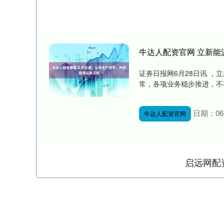
牛达人配资官网 立新
证券日报网6月28日讯 
常，各项业务稳步推进，不存
日期：06-
牛达人配资官网
启远网配