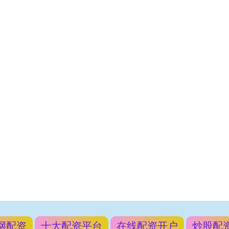
网配资
十大配资平台
在线配资开户
炒股配