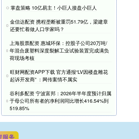
掌盘策略 10亿易主！小巨人接盘小巨人
金信达配资 携程垄断被重罚51.79亿，梁建章
还要忙着做人口学家吗？
上海股票配资 惠城环保：控股子公司20万吨/
年混合废塑料深度裂解工业试验装置完成满负
荷现场考核
旺财网配资APP下载 官方通报“LV因楼盘雕花
起诉开发商” ：网传案情不属实
谷利多配资 宁波富邦：2026年半年度预计归属
于母公司所有者的净利润同比增长416.54%到
519.85%
资服务