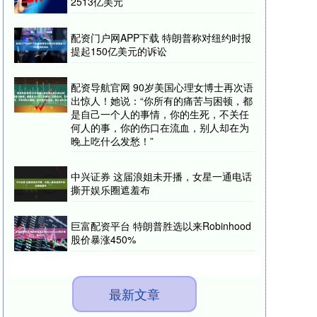
2513亿美元
配资门户网APP下载 特朗普称对纽约时报
提起150亿美元的诉讼
配资导航官网 90岁美国心理女博士再次语
出惊人！她说：“你所有的痛苦与困顿，都
是自己一个人的事情，你的生死，不关任
何人的事，你的伤口在流血，别人却在为
晚上吃什么发愁！”
中兴证券 这届浪姐未开播，女星一通电话
撕开娱乐圈遮羞布
巨富配资平台 特朗普胜选以来Robinhood
股价暴涨450%
最新文章