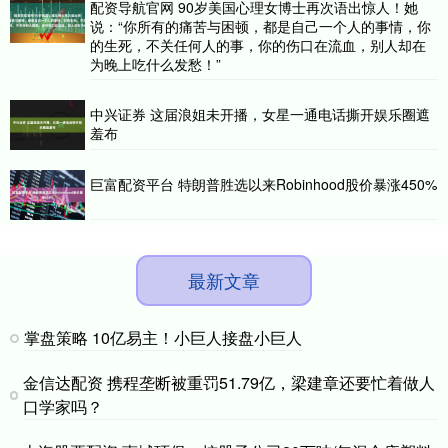
配资导航官网 90岁美国心理女博士再次语出惊人！她
说：“你所有的痛苦与困顿，都是自己一个人的事情，你
的生死，不关任何人的事，你的伤口在流血，别人却在
为晚上吃什么发愁！”
中兴证券 这届浪姐未开播，女星一通电话撕开娱乐圈遮
羞布
巨富配资平台 特朗普胜选以来Robinhood股价暴涨450%
最新文章
掌盘策略 10亿易主！小巨人接盘小巨人
金信达配资 携程垄断被重罚51.79亿，梁建章还要忙着做人
口学家吗？