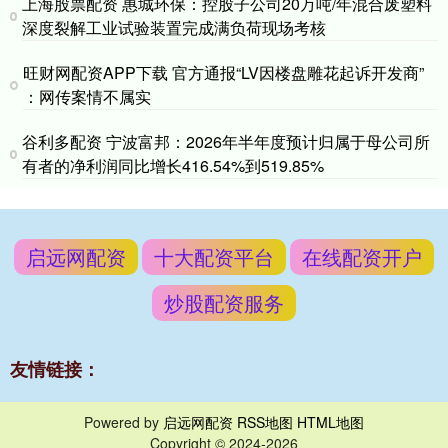
上海股票配资 惠城环保：控股子公司20万吨/年混合废塑料
深度裂解工业试验装置完成满负荷现场考核
旺财网配资APP下载 官方通报“LV因楼盘雕花起诉开发商”
：网传案情不属实
谷利多配资 宁波富邦：2026年半年度预计归属于母公司所
有者的净利润同比增长416.54%到519.85%
启远网配资
十大配资平台
在线配资开户
炒股配资服务
友情链接：
Powered by
启远网配资
RSS地图
HTML地图
Copyright
© 2024-2026