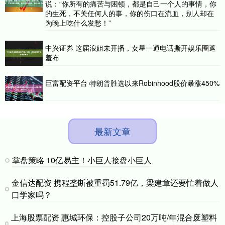
说：“你所有的痛苦与困顿，都是自己一个人的事情，你
的生死，不关任何人的事，你的伤口在流血，别人却在
为晚上吃什么发愁！”
中兴证券 这届浪姐未开播，女星一通电话撕开娱乐圈遮
羞布
巨富配资平台 特朗普胜选以来Robinhood股价暴涨450%
最新文章
掌盘策略 10亿易主！小巨人接盘小巨人
金信达配资 携程垄断被重罚51.79亿，梁建章还要忙着做人
口学家吗？
上海股票配资 惠城环保：控股子公司20万吨/年混合废塑料