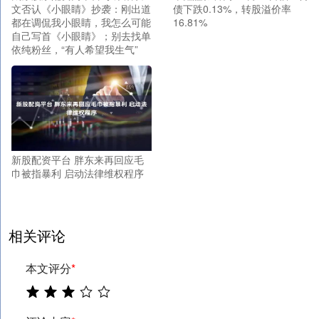
文否认《小眼睛》抄袭：刚出道
债下跌0.13%，转股溢价率
都在调侃我小眼睛，我怎么可能
16.81%
自己写首《小眼睛》；别去找单
依纯粉丝，“有人希望我生气”
新股配资平台 胖东来再回应毛
巾被指暴利 启动法律维权程序
相关评论
本文评分
*