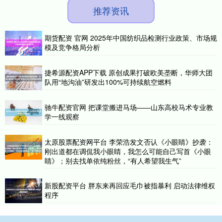
推荐资讯
期货配资 官网 2025年中国纺织品检测行业政策、市场规
模及竞争格局分析
捷希源配资APP下载 原创成果打破欧美垄断，华师大团
队用“地沟油”研发出100%可持续航空燃料
驰牛配资官网 把课堂搬进马场——山东高校马术专业教
学一线观察
太原股票配资网平台 李荣浩发文否认《小眼睛》抄袭：
刚出道都在调侃我小眼睛，我怎么可能自己写首《小眼
睛》；别去找单依纯粉丝，“有人希望我生气”
新股配资平台 胖东来再回应毛巾被指暴利 启动法律维权
程序