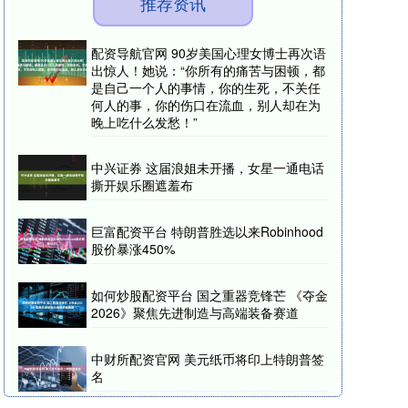
推荐资讯
配资导航官网 90岁美国心理女博士再次语
出惊人！她说：“你所有的痛苦与困顿，都
是自己一个人的事情，你的生死，不关任
何人的事，你的伤口在流血，别人却在为
晚上吃什么发愁！”
中兴证券 这届浪姐未开播，女星一通电话
撕开娱乐圈遮羞布
巨富配资平台 特朗普胜选以来Robinhood
股价暴涨450%
如何炒股配资平台 国之重器竞锋芒 《夺金
2026》聚焦先进制造与高端装备赛道
中财所配资官网 美元纸币将印上特朗普签
名