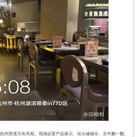
在杭州西溪天街亮相。现场设置产品展示、祛火碰碰乐、京牛翻一翻、