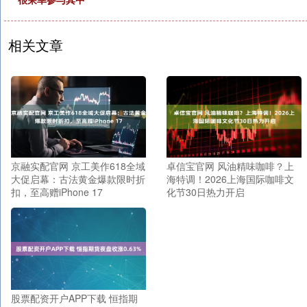
相关文章
京融实配官网 京工美作618全域
卓信宝官网 风油精味咖啡？上
大促启幕：古法黄金爆款限时折
海特调！2026上海国际咖啡文
扣，至高赠iPhone 17
化节30日热力开启
股票配资开户APP下载 恒指期