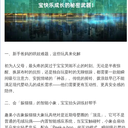
一、新手爸妈的哄娃难题，这些玩具来化解
初为人父母，最头疼的莫过于宝宝哭闹不止的时刻。无论是半夜惊
醒、换尿布时的抗拒，还是独自玩耍时的无聊烦躁，都需要一款能瞬
间吸引注意力、安抚情绪的「神器」。传统的摇铃、拨浪鼓早已不能
满足现代婴幼儿的成长需求——他们需要更有互动性、更具安全感的
陪伴。
二、会「躲猫猫」的智能小象，宝宝抬头训练好帮手
趣巢小吉象躲猫猫大象玩具绝对是近期母婴圈的「顶流」。它可不是
普通的毛绒玩偶——内置智能感应系统，当宝宝触碰时，小象会扇动
耳朵发出轻柔音乐，配合「Peek-a-boo」的互动模式，瞬间吸引婴幼