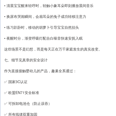
• 清晨宝宝醒来轻哼时，轻触小象耳朵即刻播放晨间音乐
• 换尿布哭闹瞬间，会扇耳朵的兔子成功转移注意力
• 练习趴卧时，移动的胡萝卜引导宝宝自然抬头
• 夜醒时分，渐变呼吸灯配合白噪音快速安抚入眠
这些场景不是幻想，而是每天正在万千家庭发生的真实改变。
七、细节见真章的安全设计
作为直接接触婴幼儿的产品，趣巢全系通过：
✅ 国家3C认证
✅ 欧盟EN71安全标准
✅ 可拆卸电池仓（防止误吞）
✅ 所有线缝双重加固