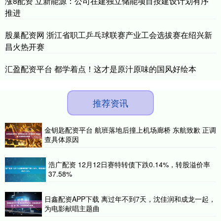
涨8配资 立新能源：公司在建独立储能项目按建设计划有序
推进
股巢配资网 浙江省职工乒乓球联赛产业工会选拔赛在绍兴新
昌火热开赛
汇盈配资平台 都学着点！这才是原汁原味的国风好绘本
推荐资讯
金钥匙配资平台 航班落地后撞上机场廊桥 东航致歉 正调
查具体原因
浩广配资 12月12日赛特转债下跌0.14%，转股溢价率
37.58%
日鑫配资APP下载 离过年不到7天，沈佳润和成龙一起，
为电影献唱主题曲