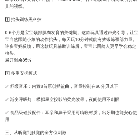
儿的视线。
1️⃣ 抬头训练黑科技
0-6个月是宝宝颈部肌肉发育的关键期。这款玩具通过声光引导，让宝
宝自然跟随小象的动作抬头，每天玩10分钟就能有效锻炼颈部力量。
许多宝妈反馈，用这款玩具辅助训练后，宝宝比同龄人更早学会稳定
抬头。
展开剩余85%
2️⃣ 多重安抚模式
✅ 舒缓音乐：内置8首原创摇篮曲，音量控制在60分贝以下
✅ 渐变呼吸灯：模拟星空投影的柔光效果，夜间使用不刺眼
✅ 食品级硅胶配件：耳朵和鼻子采用可啃咬材质，出牙期也能安心使
用
三、从听觉到触觉的全方位刺激