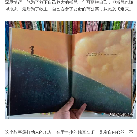
深厚情谊，他为了救下自己养大的板凳，宁可牺牲自己，但板凳也懂
得报恩，最后为了救主，自己吞食了要命的蒲公英，从此灰飞烟灭。
这个故事最打动人的地方，在于年少的纯真友谊，是发自内心的，不