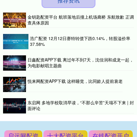
金钥匙配资平台 航班落地后撞上机场廊桥 东航致歉 正调
查具体原因
浩广配资 12月12日赛特转债下跌0.14%，转股溢价率
37.58%
日鑫配资APP下载 离过年不到7天，沈佳润和成龙一起，
为电影献唱主题曲
悦来网配资APP下载 这样睡觉，比同龄人提前衰老
东启网 多地学校取消早读，“不那么辛苦”天塌不下来 | 封
面评论
启远网配资
十大配资平台
在线配资开户