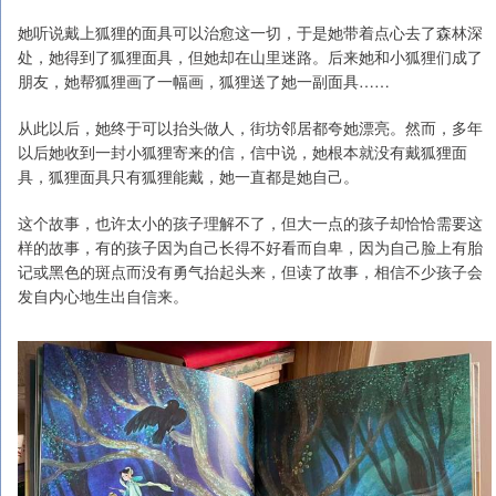
她听说戴上狐狸的面具可以治愈这一切，于是她带着点心去了森林深
处，她得到了狐狸面具，但她却在山里迷路。后来她和小狐狸们成了
朋友，她帮狐狸画了一幅画，狐狸送了她一副面具……
从此以后，她终于可以抬头做人，街坊邻居都夸她漂亮。然而，多年
以后她收到一封小狐狸寄来的信，信中说，她根本就没有戴狐狸面
具，狐狸面具只有狐狸能戴，她一直都是她自己。
这个故事，也许太小的孩子理解不了，但大一点的孩子却恰恰需要这
样的故事，有的孩子因为自己长得不好看而自卑，因为自己脸上有胎
记或黑色的斑点而没有勇气抬起头来，但读了故事，相信不少孩子会
发自内心地生出自信来。