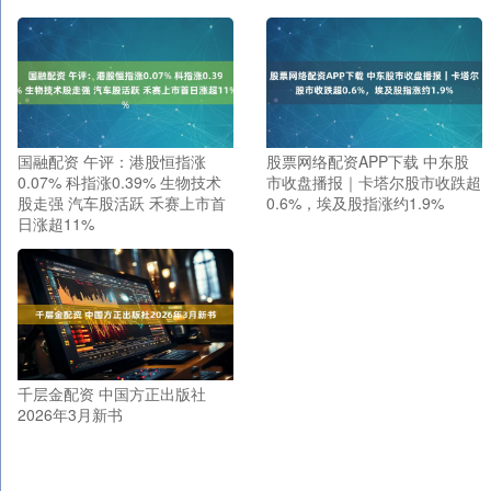
国融配资 午评：港股恒指涨
股票网络配资APP下载 中东股
0.07% 科指涨0.39% 生物技术
市收盘播报｜卡塔尔股市收跌超
股走强 汽车股活跃 禾赛上市首
0.6%，埃及股指涨约1.9%
日涨超11%
千层金配资 中国方正出版社
2026年3月新书