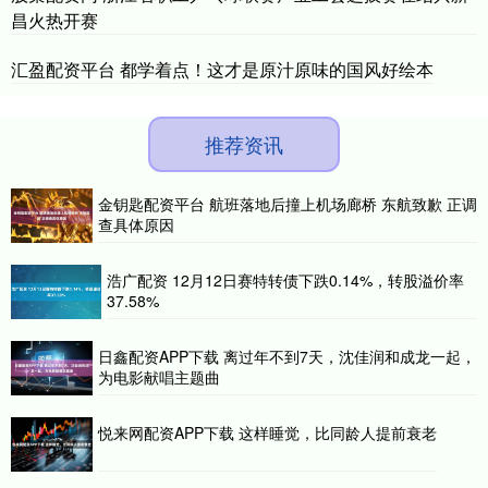
昌火热开赛
汇盈配资平台 都学着点！这才是原汁原味的国风好绘本
推荐资讯
金钥匙配资平台 航班落地后撞上机场廊桥 东航致歉 正调
查具体原因
浩广配资 12月12日赛特转债下跌0.14%，转股溢价率
37.58%
日鑫配资APP下载 离过年不到7天，沈佳润和成龙一起，
为电影献唱主题曲
悦来网配资APP下载 这样睡觉，比同龄人提前衰老