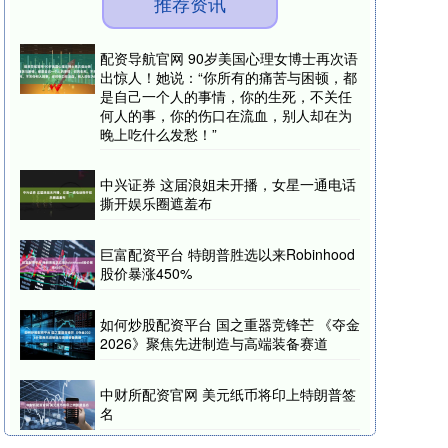
推荐资讯
配资导航官网 90岁美国心理女博士再次语
出惊人！她说：“你所有的痛苦与困顿，都
是自己一个人的事情，你的生死，不关任
何人的事，你的伤口在流血，别人却在为
晚上吃什么发愁！”
中兴证券 这届浪姐未开播，女星一通电话
撕开娱乐圈遮羞布
巨富配资平台 特朗普胜选以来Robinhood
股价暴涨450%
如何炒股配资平台 国之重器竞锋芒 《夺金
2026》聚焦先进制造与高端装备赛道
中财所配资官网 美元纸币将印上特朗普签
名