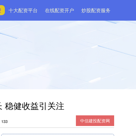
资
十大配资平台
在线配资开户
炒股配资服务
长 稳健收益引关注
中信建投配资网
133