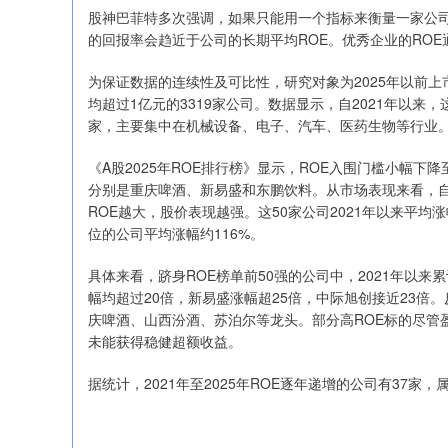
股神巴菲特多次强调，如果只能用一个指标来衡量一家公司
的回报率会趋近于公司的长期平均ROE。优秀企业的ROE
为保证数据的连续性及可比性，研究对象为2025年以前上市、
均超过1亿元的3319家公司。数据显示，自2021年以来，
家，主要集中在机械设备、电子、汽车、医药生物等行业
《A股2025年ROE排行榜》显示，ROE入围门槛小幅下降至
分别是重庆啤酒、新易盛和东鹏饮料。从市场表现来看，自20
ROE越大，股价表现越强。这50家公司2021年以来平均涨
位的公司平均涨幅约116%。
具体来看，跻身ROE榜单前50强的公司中，2021年以来
幅均超过20倍，新易盛涨幅超25倍，中际旭创接近23
庆啤酒、山西汾酒、苏泊尔等龙头。部分高ROE标的尽管
未能获得稳健超额收益。
据统计，2021年至2025年ROE逐年递增的公司有37