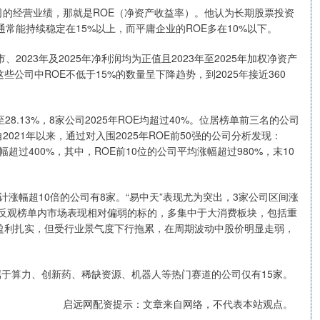
的经营业绩，那就是ROE（净资产收益率）。他认为长期股票投资
通常能持续稳定在15%以上，而平庸企业的ROE多在10%以下。
2023年及2025年净利润均为正值且2023年至2025年加权净资产
这些公司中ROE不低于15%的数量呈下降趋势，到2025年接近360
。
28.13%，8家公司2025年ROE均超过40%。位居榜单前三名的公司
21年以来，通过对入围2025年ROE前50强的公司分析发现：
幅超过400%，其中，ROE前10位的公司平均涨幅超过980%，末10
累计涨幅超10倍的公司有8家。“易中天”表现尤为突出，3家公司区间涨
倍。反观榜单内市场表现相对偏弱的标的，多集中于大消费板块，包括重
盈利扎实，但受行业景气度下行拖累，在周期波动中股价明显走弱，
家，属于算力、创新药、稀缺资源、机器人等热门赛道的公司仅有15家。
启远网配资提示：文章来自网络，不代表本站观点。